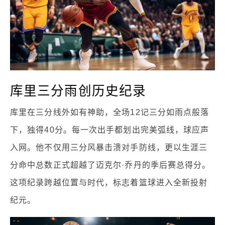
库里三分雨创历史纪录
库里在三分线外如有神助，全场12记三分如雨点般落
下，独得40分。每一次出手都划出完美弧线，球应声
入网。他不仅用三分风暴击溃对手防线，更以生涯三
分命中总数正式超越了迈克尔·乔丹的季后赛总得分。
这项纪录跨越位置与时代，标志着篮球进入全新投射
纪元。