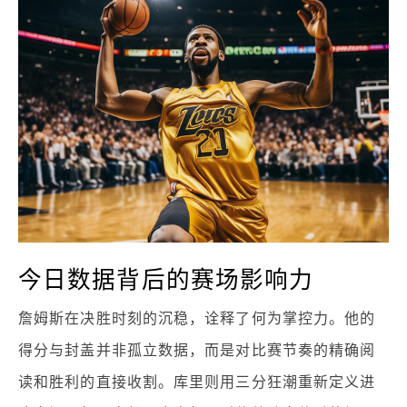
今日数据背后的赛场影响力
詹姆斯在决胜时刻的沉稳，诠释了何为掌控力。他的
得分与封盖并非孤立数据，而是对比赛节奏的精确阅
读和胜利的直接收割。库里则用三分狂潮重新定义进